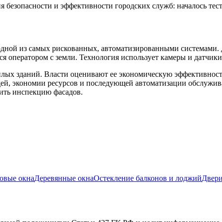
безопасности и эффективности городских служб: началось тес
я одной из самых рискованных, автоматизированными системами
ся оператором с земли. Технология использует камеры и датчик
илых зданий. Власти оценивают ее экономическую эффективност
ей, экономии ресурсов и последующей автоматизации обслуживан
дить инспекцию фасадов.
овые окна
Деревянные окна
Остекление балконов и лоджий
Двер