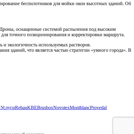
тирование беспилотников для мойки окон высотных зданий. Об
. Дроны, оснащенные системой распыления под высоким
и для точного позиционирования и корректировки маршрута.
ь и экологичность используемых растворов.
ия зданий, что является частью стратегии «умного города». В
и
Услуги
Rehau
KBE
Brusbox
Novotex
Montblanc
Provedal