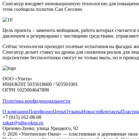
Сингапур внедряет инновационную технологию для повышения 
этом сообщила политик Сан Сюэлин.
Цель проекта – заменить мойщиков, работа которых считаетс
давлением и резервуарами с чистящими средствами, управляют
Сейчас технология проходит полевые испытания на фасадах ж
Сингапур делает ставку на дроны для снижения рисков для люд
перспективе беспилотники смогут не только мыть, но и прово
ООО «Улита»
ИНН/КПП 5035018600 / 503501001
ОГРН 1025004647898
Политика конфиденциальности
О компании
Портфолио
Цены
Отзывы
Новости
Контакты
Пластик
+7 (915) 162-08-08
zakaz@ulita-okna.ru
Орехово-Зуево, улица Урицкого, 92
© 2026 «Улитинские Окна» — пластиковые и деревянные окна