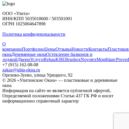
ООО «Улита»
ИНН/КПП 5035018600 / 503501001
ОГРН 1025004647898
Политика конфиденциальности
О
компании
Портфолио
Цены
Отзывы
Новости
Контакты
Пластико
окна
Деревянные окна
Остекление балконов и
лоджий
Двери
Услуги
Rehau
KBE
Brusbox
Novotex
Montblanc
Proved
+7 (915) 162-08-08
zakaz@ulita-okna.ru
Орехово-Зуево, улица Урицкого, 92
© 2026 «Улитинские Окна» — пластиковые и деревянные
окна
Информация на сайте не является публичной офертой,
Определяемой положениями Статьи 437 ГК РФ и носит
информационно справочный характер